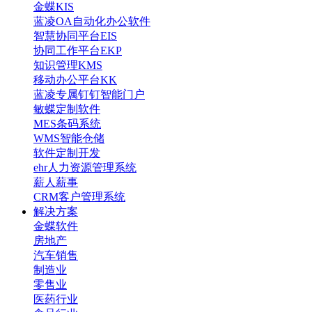
金蝶KIS
蓝凌OA自动化办公软件
智慧协同平台EIS
协同工作平台EKP
知识管理KMS
移动办公平台KK
蓝凌专属钉钉智能门户
敏蝶定制软件
MES条码系统
WMS智能仓储
软件定制开发
ehr人力资源管理系统
薪人薪事
CRM客户管理系统
解决方案
金蝶软件
房地产
汽车销售
制造业
零售业
医药行业