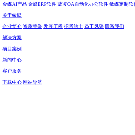
金蝶AI产品
金蝶ERP软件
蓝凌OA自动化办公软件
敏蝶定制软
关于敏碟
企业简介
资质荣誉
发展历程
招贤纳士
员工风采
联系我们
解决方案
项目案例
新闻中心
客户服务
下载中心
网站导航
官方热线
0752-2150662
公司地址：
惠州市惠城区江北双子星大厦B座15楼