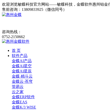
欢迎浏览敏蝶科技官方网站——敏蝶科技，金蝶软件惠州铂金
售前咨询：13809833925（微信同号）
咨询热线：
0752-2150662
首 页
软件产品
金蝶AI产品
金蝶AI星空
金蝶AI星辰
金蝶·精斗云
金蝶云·苍穹
管易云
云之家
金蝶ERP软件
金蝶EAS
金蝶K/3 WISE