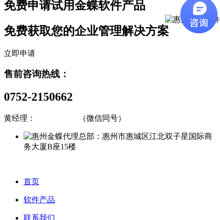
免费申请试用金蝶软件产品
免费获取您的企业管理解决方案
立即申请
售前咨询热线：
0752-2150662
黄经理：
13809833925
（微信同号）
总部：惠州市惠城区江北双子星国际商
务大厦B座15楼
首页
软件产品
联系我们