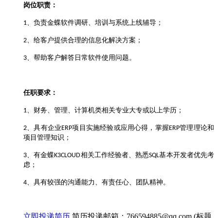
岗位职责：
、负责金蝶软件调研、培训与系统上线辅导；
1
、给客户提供合理的信息化解决方案；
2
、帮助客户解答日常软件使用问题。
3
任职要求：
、财务、管理、计算机类相关专业大专或以上学历；
1
、具有企业
项目实施经验或应用心得，掌握
管理理论和
2
ERP
ERP
项目管理
知识；
、有金蝶
相关工作经验者、熟悉
基本开发者优先考
3
K3CLOUD
SQL
虑；
、
具有较强的沟通能力、有责任心、团队精神。
4
立即投递简历
简历投递邮箱：766594885@qq.com (标题